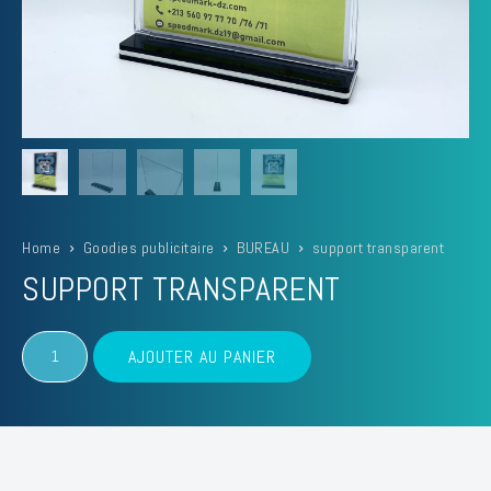
Home
Goodies publicitaire
BUREAU
support transparent
SUPPORT TRANSPARENT
quantité
AJOUTER AU PANIER
de
support
transparent