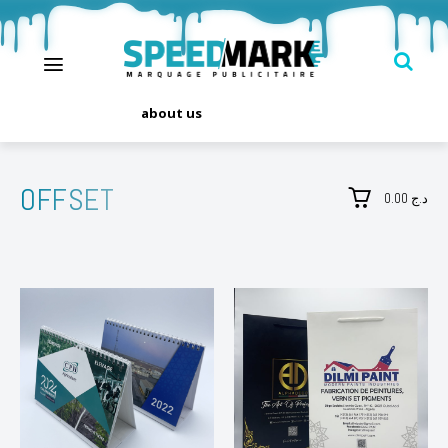
about us
OFFSET
0.00 د.ج