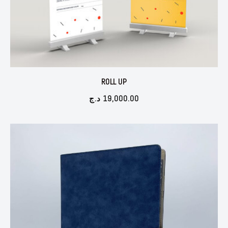
ROLL UP
د.ج
19,000.00