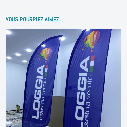
2025
REGIDE
pour
VOUS POURRIEZ AIMEZ...
sérigraphie