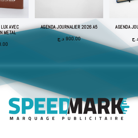
 LUX AVEC
AGENDA JOURNALIER 2026 A5
AGENDA JOU
N METAL
د.ج
900.00
.ج
0.00