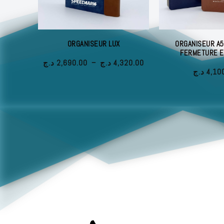
ORGANISEUR LUX
ORGANISEUR A5
FERMETURE E
Plage
د.ج
2,690.00
–
د.ج
4,320.00
de
د.ج
4,10
prix :
2,690.00 د.ج
à
4,320.00 د.ج