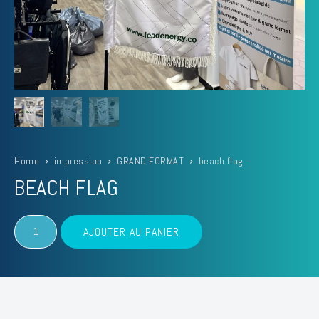
Home
impression
GRAND FORMAT
beach flag
BEACH FLAG
quantité
AJOUTER AU PANIER
de
beach
flag