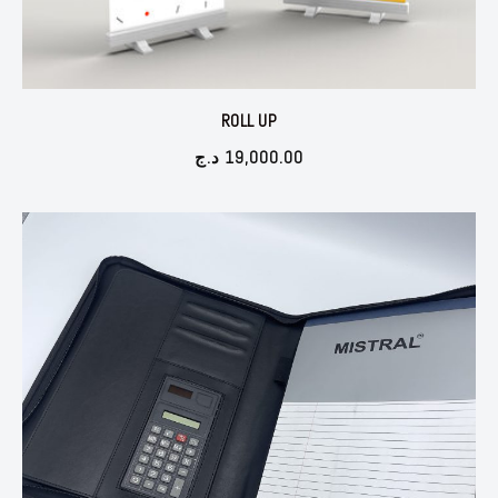
ROLL UP
د.ج
19,000.00